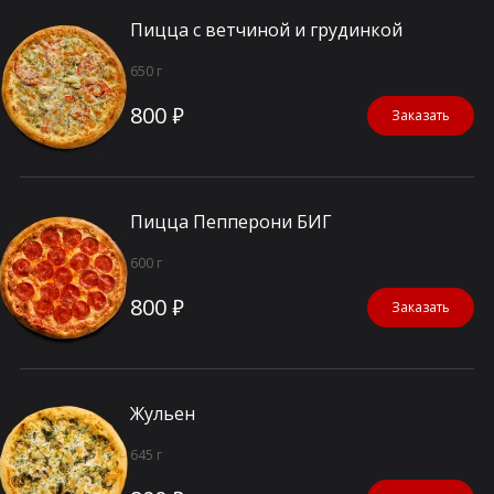
Пицца с ветчиной и грудинкой
650 г
800 ₽
Заказать
Пицца Пепперони БИГ
600 г
800 ₽
Заказать
Жульен
645 г