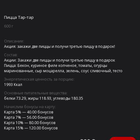
Пицца Тар-тар
600 г
Описание:
Акция: закажи две пиццы и получи третью пиццу в подарок!
Состав:
Акции: Закажи две пиццы и получи третью пиццу в подарок
Пицца: Бекон, куриное филе копченое, томаты, огурцы
маринованные, сыр моцарелла, зелень, соус сливочный, тесто
Энергетическая ценность за порцию:
1993 Ккал
Основные питательные вещества:
белки 73.29,
жиры 118.93,
углеводы 180.35
Начислим бонусы на карту:
Карта 5% —
40.00 бонусов
Карта 7% —
56.00 бонусов
Карта 10% —
80.00 бонусов
Карта 15% —
120.00 бонусов