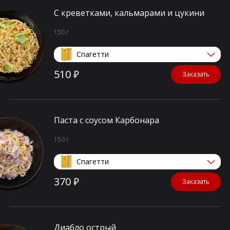
С креветками, кальмарами и цукини
150 г
Спагетти
510 ₽
Заказать
Паста с соусом Карбонара
150 г
Спагетти
370 ₽
Заказать
Диабло острый