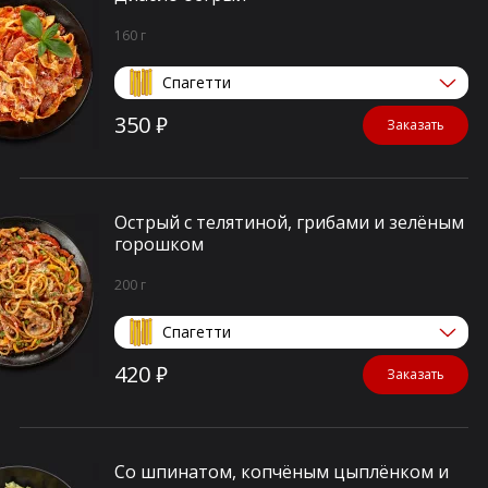
160 г
Спагетти
350 ₽
Заказать
Острый с телятиной, грибами и зелёным
горошком
200 г
Спагетти
420 ₽
Заказать
Со шпинатом, копчёным цыплёнком и