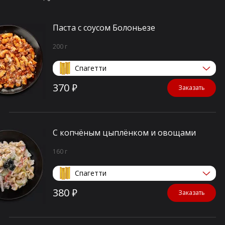
Паста с соусом Болоньезе
200 г
Спагетти
370 ₽
Заказать
С копчёным цыплёнком и овощами
160 г
Спагетти
380 ₽
Заказать