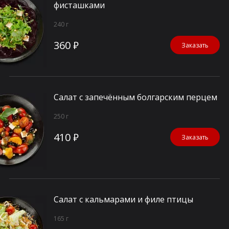
фисташками
240 г
360 ₽
Заказать
Салат с запечённым болгарским перцем
250 г
410 ₽
Заказать
Салат с кальмарами и филе птицы
165 г