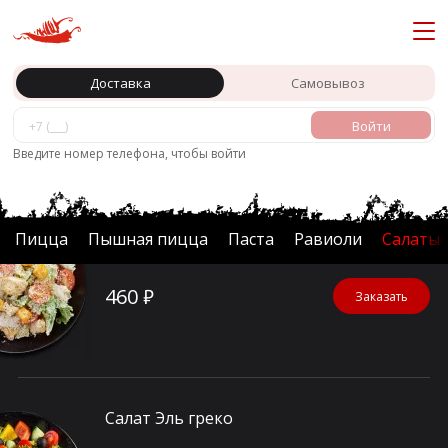
Доставка
Самовывоз
Войти
Салаты
Введите номер телефона, чтобы войти
Цезарь с цыплёнком
Пицца
Пышная пицца
Паста
Равиоли
Салаты
380 г
460 ₽
Заказать
Салат Эль греко