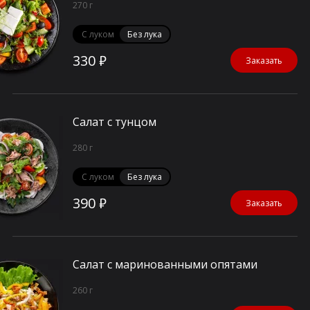
270 г
С луком
Без лука
330 ₽
Заказать
Салат с тунцом
280 г
С луком
Без лука
390 ₽
Заказать
Салат с маринованными опятами
260 г