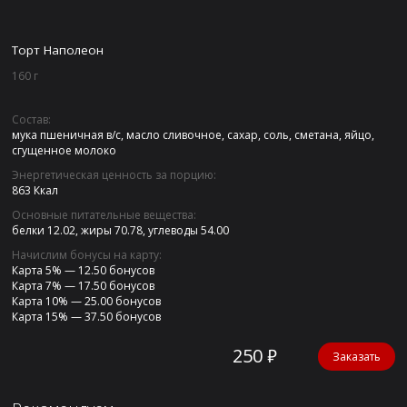
Торт Наполеон
160 г
Состав:
мука пшеничная в/с, масло сливочное, сахар, соль, сметана, яйцо,
сгущенное молоко
Энергетическая ценность за порцию:
863 Ккал
Основные питательные вещества:
белки 12.02,
жиры 70.78,
углеводы 54.00
Начислим бонусы на карту:
Карта 5% —
12.50 бонусов
Карта 7% —
17.50 бонусов
Карта 10% —
25.00 бонусов
Карта 15% —
37.50 бонусов
250 ₽
Заказать