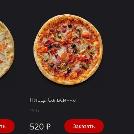
Пицца Сальсичча
490 г
520 ₽
ать
Заказать