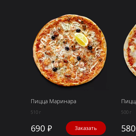
Пицца Маринара
Пицц
510 г
500 г
690 ₽
580
Заказать