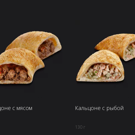
оне с мясом
Кальцоне с рыбой
130 г