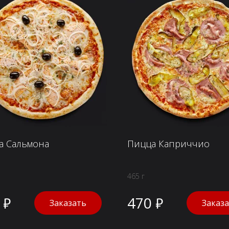
а Сальмона
Пицца Каприччио
465 г
 ₽
470 ₽
Заказать
Заказ