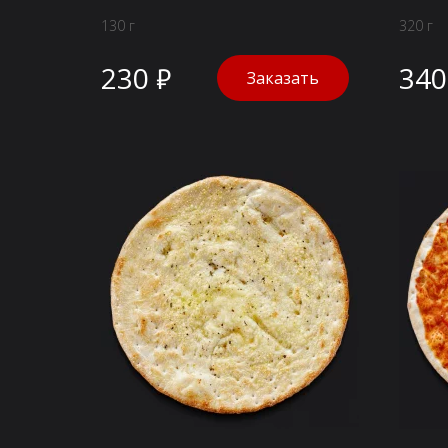
130 г
320 г
230 ₽
340
Заказать