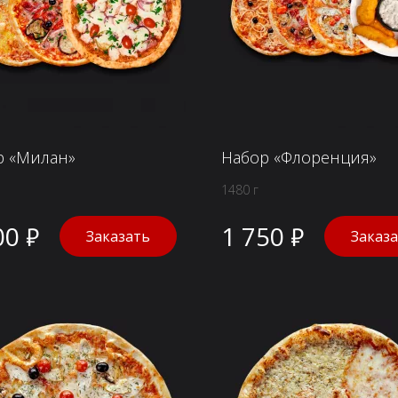
р «Милан»
Набор «Флоренция»
1480 г
00 ₽
1 750 ₽
Заказать
Заказ