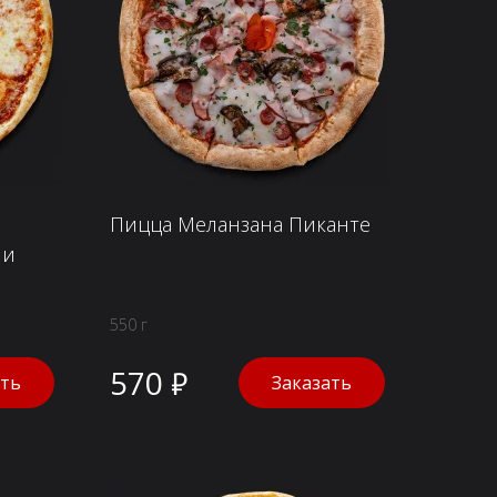
Пицца Меланзана Пиканте
ни
550 г
570 ₽
ать
Заказать