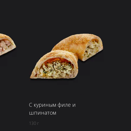
С куриным филе и
шпинатом
130 г