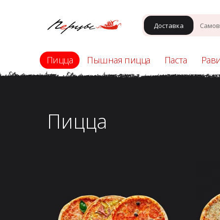
Доставка
Самов
Пицца
Пышная пицца
Паста
Рав
Пицца