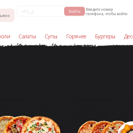
Введите номер
Войти
телефона, чтобы войти
ывоз
иоли
Салаты
Супы
Горячее
Бургеры
Дес