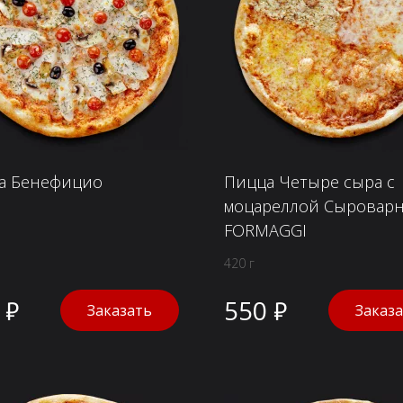
а Бенефицио
Пицца Четыре сыра с
моцареллой Cыровар
FORMAGGI
420 г
 ₽
550 ₽
Заказать
Заказ