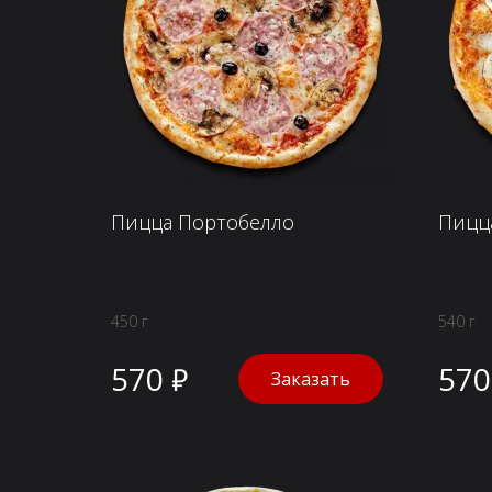
Пицца Портобелло
Пицц
450 г
540 г
570 ₽
570
Заказать