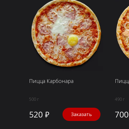
Пицца Карбонара
Пицц
500 г
490 г
520 ₽
700
Заказать