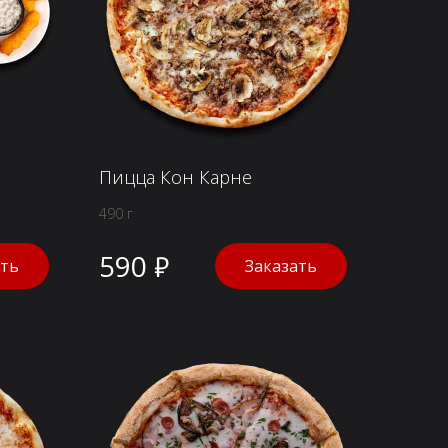
Пицца Кон Карне
490 г
590 ₽
ать
Заказать