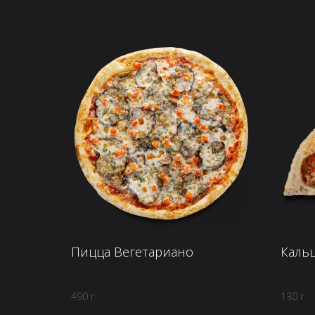
Пицца Вегетариано
Кальц
490 г
130 г