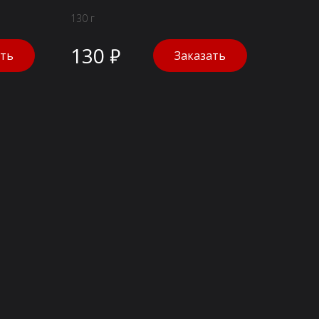
130 г
130 ₽
ать
Заказать