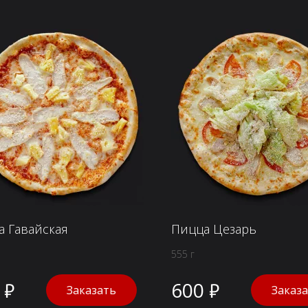
а Гавайская
Пицца Цезарь
555 г
 ₽
600 ₽
Заказать
Заказ