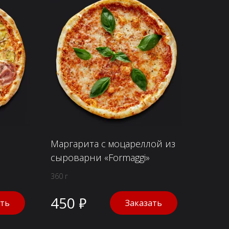
Маргарита с моцареллой из
сыроварни «Formaggi»
360 г
450 ₽
ать
Заказать