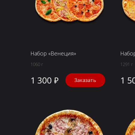
Набор «Венеция»
Набо
1060 г
1291 г
1 300 ₽
1 5
Заказать